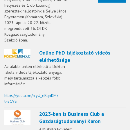
helyezés és 1 db különdíj)
szereztek hallgatóink a Selye János
Egyetemen (Komárom, Szlovákia)
2023- április 20-22. között
megrendezett 36. OTDK
Közgazdaságtudományi
Szekciójában.
Online PhD tájékoztató videós
elérhetősége
Az alábbi linken elérhető a Doktori
Iskola videós tájékoztató anyaga,
mely tartalmazza a képzés főbb
információit:
https://youtu.be/rryU_eKqbKM?
t=2198
2023-ban is Business Club a
Gazdaságtudományi Karon
A Miskolci Egyetem