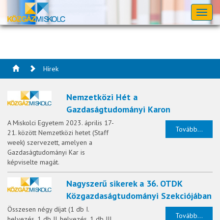
Toggl
naviga
Hírek
Nemzetközi Hét a
Gazdaságtudományi Karon
A Miskolci Egyetem 2023. április 17-
Tovább...
21. között Nemzetközi hetet (Staff
week) szervezett, amelyen a
Gazdaságtudományi Kar is
képviselte magát.
Nagyszerű sikerek a 36. OTDK
Közgazdaságtudományi Szekciójában
Összesen négy díjat (1 db I.
Tovább...
helyezés, 1 db II. helyezés, 1 db III.