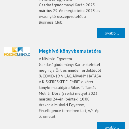
Gazdaságtudományi Karán 2023.
március 29-én megtartotta 2023-as
évadnyitó összejövetelét a
Business Club.
Tovább...
Meghívó könyvbemutatóra
A Miskolci Egyetem
Gazdaságtudományi Kar tisztelettel
meghívja Önt és minden érdeklődőt
"A COVID-19 VILÁGJÁRVÁNY HATÁSA
A KISKERESKEDELEMRE" c. kötet
könybemutatójára Sikos T. Tamás -
Molnár Dóra (szerk.) melyet 2023.
március 24-én (péntek) 10:00
órakor a Miskolci Egyetem,
Fintelligence teremben tart, A/4 ép.
3. emelet
Tovább...