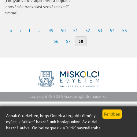
„Hogyan változtatják meg a digitális
innovációk bankolási szokásainkat?”
címmel.
«
‹
1
...
49
50
51
52
53
54
55
56
57
58
Copyright © 2026 Gazdaságtudományi kar
Annak érdekében, hogy Önnek a legjobb élményt
nyújtsuk "sütiket" használunk honlapunkon. Az oldal
használatával Ön beleegyezik a "sütik" használatába.