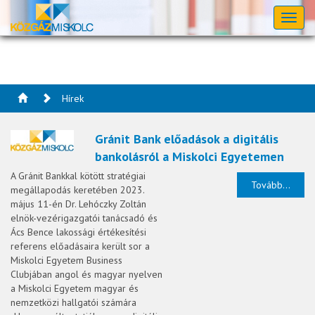
Toggl
naviga
Hírek
Gránit Bank előadások a digitális
bankolásról a Miskolci Egyetemen
A Gránit Bankkal kötött stratégiai
Tovább...
megállapodás keretében 2023.
május 11-én Dr. Lehóczky Zoltán
elnök-vezérigazgatói tanácsadó és
Ács Bence lakossági értékesítési
referens előadásaira került sor a
Miskolci Egyetem Business
Clubjában angol és magyar nyelven
a Miskolci Egyetem magyar és
nemzetközi hallgatói számára