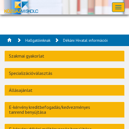
Toggl
naviga
Hallgatóinknak
Dékáni Hivatal információi
Szakmai gyakorlat
Specializációválasztás
Állásajánlat
E-kérvény kreditbefogadás/kedvezményes
tan
rend benyújtása