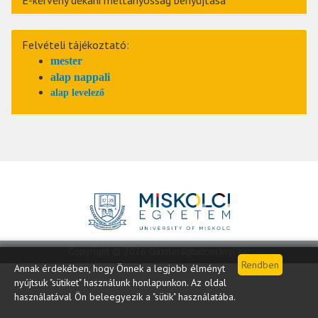
E-kérvény dékáni méltányosság benyújtása
Felvételi tájékoztató:
mester
alap nappali
alap levelező
Copyright © 2026 Gazdaságtudományi kar
Annak érdekében, hogy Önnek a legjobb élményt
nyújtsuk "sütiket" használunk honlapunkon. Az oldal
használatával Ön beleegyezik a "sütik" használatába.