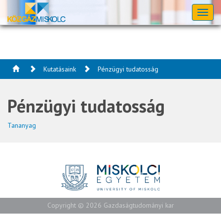
Toggl
naviga
Kutatásaink
Pénzügyi tudatosság
Pénzügyi tudatosság
Tananyag
Copyright © 2026 Gazdaságtudományi kar