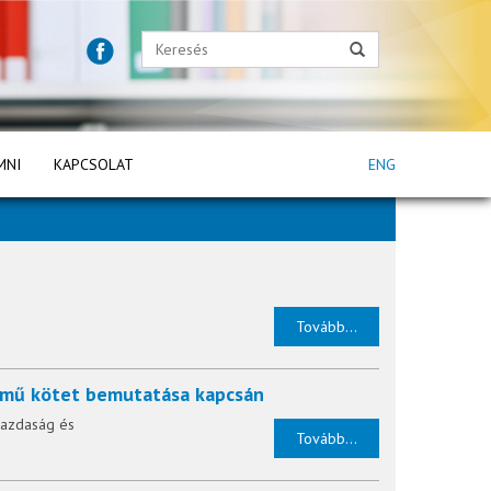
MNI
KAPCSOLAT
ENG
.
Tovább...
 című kötet bemutatása kapcsán
Gazdaság és
Tovább...