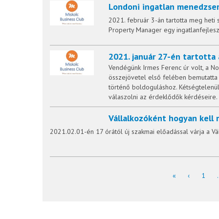
Londoni ingatlan menedzser
2021. február 3-án tartotta meg heti
Property Manager egy ingatlanfejlesz
2021. január 27-én tartotta
Vendégünk Irmes Ferenc úr volt, a No
összejövetel első felében bemutatta 
történő boldoguláshoz. Kétségtelenü
válaszolni az érdeklődők kérdéseire.
Vállalkozóként hogyan kell
2021.02.01-én 17 órától új szakmai előadással várja a V
«
‹
1
.