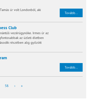
Tamás úr volt Londonból, aki
Tovább...
ness Club
nántúli vezérügynöke. Irmes úr az
gfontosabbak az üzleti életben
ásodik részében alig győzött
gram
Tovább...
58
›
»