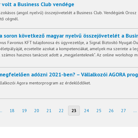
 volt a Business Club vendége
 szokásos (angol nyelvű) összejövetelét a Business Club. Vendégünk Orosz 
tő cégnél.
 a soron következő magyar nyelvű összejövetelét a Busi
vus Favonius KFT tulajdonosa és ügyvezetője, a Signal Biztosító Nyugat-Du
életpályáját, ecsetelte azokat a kompetenciákat, amelyek ma szerinte a le
l számos hasznos tanácsot adott a „megjelenteknek”. Az online workshop m
 megfelelően adózni 2021-ben? – Vállalkozói AGORA pro
állalkozói Agora mentorprogram az érdeklődőket.
..
18
19
20
21
22
23
24
25
26
27
...