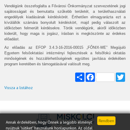
Vendégünk összefoglalta a Fővárosi Önkormányzat szervezetének jogi
sajátosságait és bemutatta szűkebb területét, a területhasználati
engedélyek kiadásának kérdéskörét. Érthetően elmagyarázta ezt a
kívülállók számára bonyolult kérdéskört, majd pedig válaszolt az
időközben felmerült kérdésekre. Török vendégünk, akiről időközben
kiderült, hogy maga is jogász, írásban is megköszönte az érdekes
előadást.
Az előadás az EFOP 3.4.3-16-2016-00015 „FŐNIX-ME” Megújuló
Egyetem felsőoktatási intézményi fejlesztések a felsőfokú oktatás
minőségének és hozzáférhetőségének együttes javítása érdekében
program keretében és támogatásával valósult meg.
Share
Facebook
Tw
Vissza a listához
Annak érdekében, hogy Önnek a legjobb élményt
nyújtsuk "sütiket" használunk honlapunkon. Az oldal