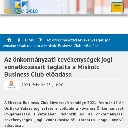
Toggl
naviga
Hírek
Az önkormányzati tevékenységek jogi
vonatkozásait taglalta a Miskolc Business Club előadása
Az önkormányzati tevékenységek jogi
vonatkozásait taglalta a Miskolc
Business Club előadása
2021. február 23., 18:20
A Miskolc Business Club következő vendége 2021. február 17-én
Dr. Bakó Balázs jogi referens volt, aki a Fővárosi Önkormányzat
Polgármesteri Hivatalában dolgozik és az önkormányzati
tevékenységek jogi vonatkozásairól tartotta angol nyelvű
előadását.