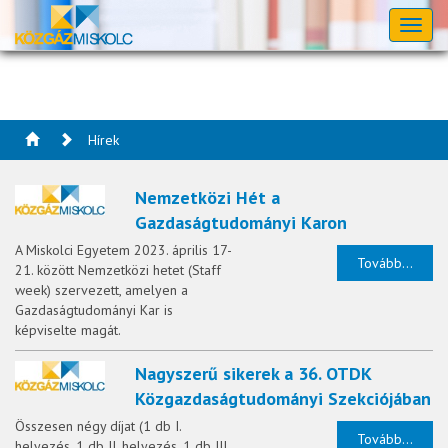
Toggl
naviga
Hírek
Nemzetközi Hét a
Gazdaságtudományi Karon
A Miskolci Egyetem 2023. április 17-
Tovább...
21. között Nemzetközi hetet (Staff
week) szervezett, amelyen a
Gazdaságtudományi Kar is
képviselte magát.
Nagyszerű sikerek a 36. OTDK
Közgazdaságtudományi Szekciójában
Összesen négy díjat (1 db I.
Tovább...
helyezés, 1 db II. helyezés, 1 db III.