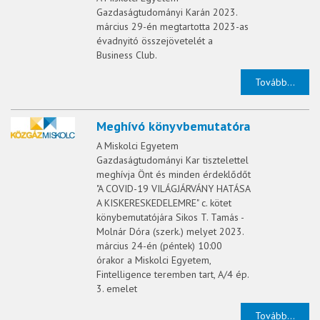
Gazdaságtudományi Karán 2023.
március 29-én megtartotta 2023-as
évadnyitó összejövetelét a
Business Club.
Tovább...
Meghívó könyvbemutatóra
A Miskolci Egyetem
Gazdaságtudományi Kar tisztelettel
meghívja Önt és minden érdeklődőt
"A COVID-19 VILÁGJÁRVÁNY HATÁSA
A KISKERESKEDELEMRE" c. kötet
könybemutatójára Sikos T. Tamás -
Molnár Dóra (szerk.) melyet 2023.
március 24-én (péntek) 10:00
órakor a Miskolci Egyetem,
Fintelligence teremben tart, A/4 ép.
3. emelet
Tovább...