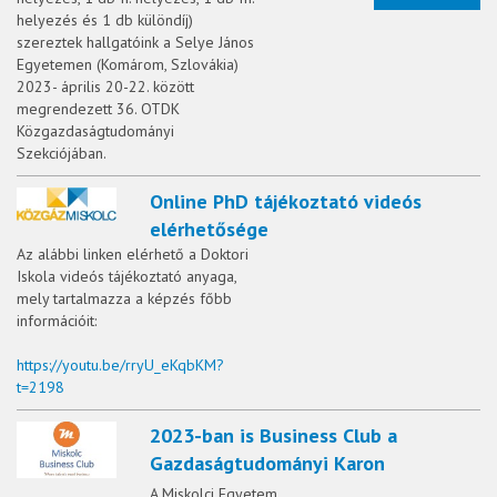
helyezés és 1 db különdíj)
szereztek hallgatóink a Selye János
Egyetemen (Komárom, Szlovákia)
2023- április 20-22. között
megrendezett 36. OTDK
Közgazdaságtudományi
Szekciójában.
Online PhD tájékoztató videós
elérhetősége
Az alábbi linken elérhető a Doktori
Iskola videós tájékoztató anyaga,
mely tartalmazza a képzés főbb
információit:
https://youtu.be/rryU_eKqbKM?
t=2198
2023-ban is Business Club a
Gazdaságtudományi Karon
A Miskolci Egyetem