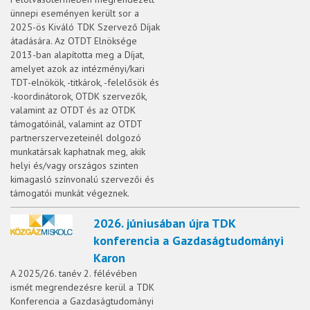
ünnepi eseményen került sor a
2025-ös Kiváló TDK Szervező Díjak
átadására. Az OTDT Elnöksége
2013-ban alapította meg a Díjat,
amelyet azok az intézményi/kari
TDT-elnökök, -titkárok, -felelősök és
-koordinátorok, OTDK szervezők,
valamint az OTDT és az OTDK
támogatóinál, valamint az OTDT
partnerszervezeteinél dolgozó
munkatársak kaphatnak meg, akik
helyi és/vagy országos szinten
kimagasló színvonalú szervezői és
támogatói munkát végeznek.
2026. júniusában újra TDK
konferencia a Gazdaságtudományi
Karon
A 2025/26. tanév 2. félévében
ismét megrendezésre kerül a TDK
Konferencia a Gazdaságtudományi