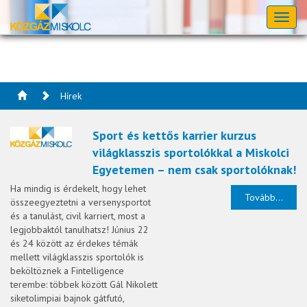
Toggl
naviga
Hírek
Sport és kettős karrier kurzus
világklasszis sportolókkal a Miskolci
Egyetemen – nem csak sportolóknak!
Ha mindig is érdekelt, hogy lehet
Tovább...
összeegyeztetni a versenysportot
és a tanulást, civil karriert, most a
legjobbaktól tanulhatsz! Június 22
és 24 között az érdekes témák
mellett világklasszis sportolók is
beköltöznek a Fintelligence
terembe: többek között Gál Nikolett
siketolimpiai bajnok gátfutó,