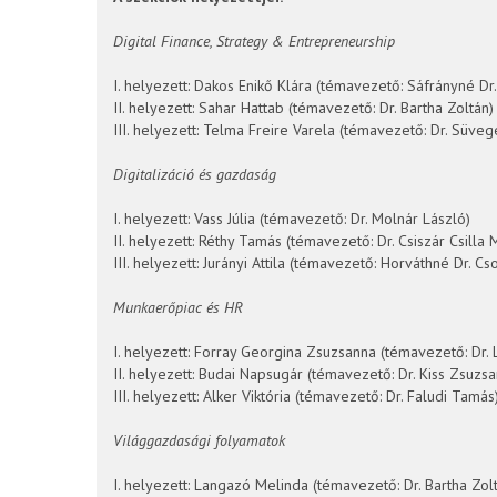
Digital Finance, Strategy & Entrepreneurship
I. helyezett: Dakos Enikő Klára (témavezető: Sáfrányné Dr
II. helyezett: Sahar Hattab (témavezető: Dr. Bartha Zoltán)
III. helyezett: Telma Freire Varela (témavezető: Dr. Süve
Digitalizáció és gazdaság
I. helyezett: Vass Júlia (témavezető: Dr. Molnár László)
II. helyezett: Réthy Tamás (témavezető: Dr. Csiszár Csilla 
III. helyezett: Jurányi Attila (témavezető: Horváthné Dr. C
Munkaerőpiac és HR
I. helyezett: Forray Georgina Zsuzsanna (témavezető: Dr. L
II. helyezett: Budai Napsugár (témavezető: Dr. Kiss Zsuzs
III. helyezett: Alker Viktória (témavezető: Dr. Faludi Tamás
Világgazdasági folyamatok
I. helyezett: Langazó Melinda (témavezető: Dr. Bartha Zol