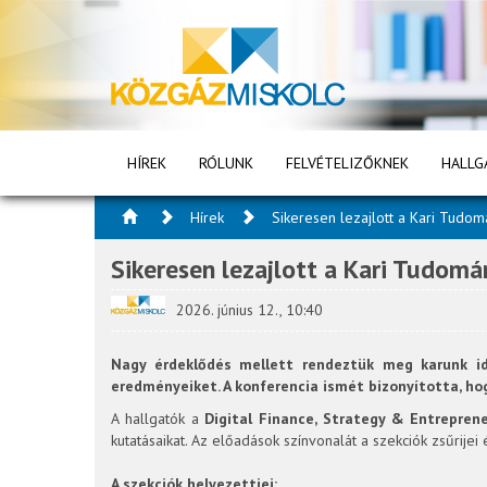
HÍREK
RÓLUNK
FELVÉTELIZŐKNEK
HALLG
Hírek
Sikeresen lezajlott a Kari Tudom
Sikeresen lezajlott a Kari Tudomá
2026. június 12., 10:40
Nagy érdeklődés mellett rendeztük meg karunk id
eredményeiket. A konferencia ismét bizonyította, ho
A hallgatók a
Digital Finance, Strategy & Entrepren
kutatásaikat. Az előadások színvonalát a szekciók zsűrije
A szekciók helyezettjei: