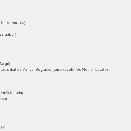
. Gubik Andrea)
ges Gábor)
Margit)
solák Erika) és Visnyai Boglárka (témavezető: Dr. Molnár László)
ipták Katalin)
anna)
)
tán)