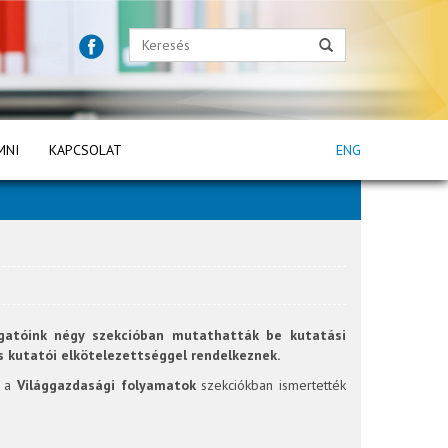
MNI
KAPCSOLAT
ENG
lgatóink négy szekcióban mutathatták be kutatási
s kutatói elkötelezettséggel rendelkeznek.
t a
Világgazdasági folyamatok
szekciókban ismertették