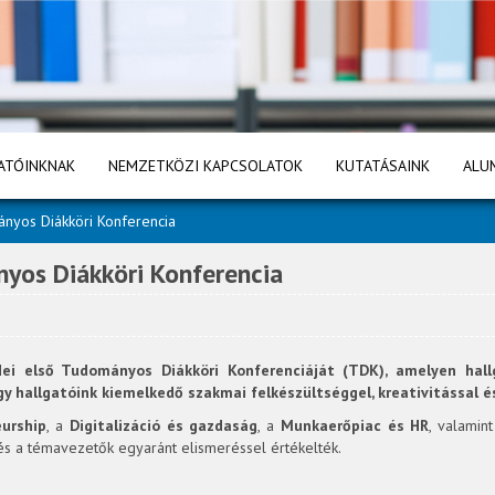
ATÓINKNAK
NEMZETKÖZI KAPCSOLATOK
KUTATÁSAINK
ALU
ányos Diákköri Konferencia
nyos Diákköri Konferencia
ei első Tudományos Diákköri Konferenciáját (TDK), amelyen hal
gy hallgatóink kiemelkedő szakmai felkészültséggel, kreativitással é
eurship
, a
Digitalizáció és gazdaság
, a
Munkaerőpiac és HR
, valamin
i és a témavezetők egyaránt elismeréssel értékelték.