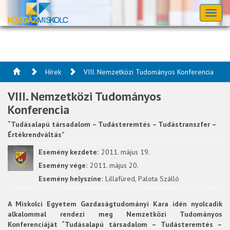
Toggl
naviga
Hírek
VIII. Nemzetközi Tudományos Konferencia
VIII. Nemzetközi Tudományos
Konferencia
“Tudásalapú társadalom – Tudásteremtés – Tudástranszfer –
Értékrendváltás”
Esemény kezdete:
2011. május 19.
Esemény vége:
2011. május 20.
Esemény helyszíne:
Lillafüred, Palota Szálló
A Miskolci Egyetem Gazdaságtudományi Kara idén nyolcadik
alkalommal rendezi meg Nemzetközi Tudományos
Konferenciáját “Tudásalapú társadalom – Tudásteremtés –