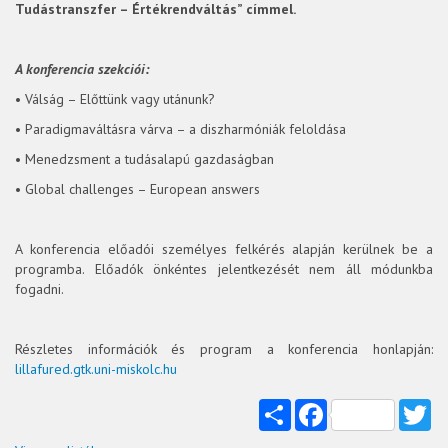
Tudástranszfer – Értékrendváltás” címmel.
A konferencia szekciói:
• Válság – Előttünk vagy utánunk?
• Paradigmaváltásra várva – a diszharmóniák feloldása
• Menedzsment a tudásalapú gazdaságban
• Global challenges – European answers
A konferencia előadói személyes felkérés alapján kerülnek be a
programba. Előadók önkéntes jelentkezését nem áll módunkba
fogadni.
Részletes információk és program a konferencia honlapján:
lillafured.gtk.uni-miskolc.hu
Share
Facebook
Tw