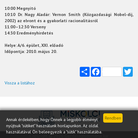
10:00 Megnyitó
10:10 Dr. Nagy Aladár: Vernon Smith (Közgazdasági Nobel-díj,
2002) az elvont és a gyakorlati racionalitásról
11:00–12:30 Verseny
14:30 Eredményhirdetés
Helye: A/6. épület, XXI. előadó
Időpontja: 2010. május 20.
Share
Facebook
Tw
Vissza a listához
Annak érdekében, hogy Önnek a legjobb élményt
nyújtsuk "sütiket" használunk honlapunkon. Az oldal
használatával Ön beleegyezik a "sütik" használatába.
Copyright © 2026 Gazdaságtudományi kar