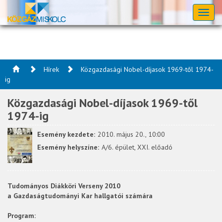
Toggl
naviga
Hírek
Közgazdasági Nobel-díjasok 1969-től 1974-
ig
Közgazdasági Nobel-díjasok 1969-től
1974-ig
Esemény kezdete:
2010. május 20., 10:00
Esemény helyszíne:
A/6. épület, XXI. előadó
Tudományos Diákköri Verseny 2010
a Gazdaságtudományi Kar hallgatói számára
Program: