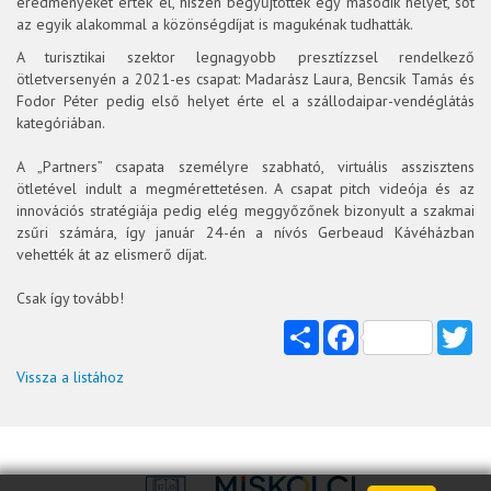
eredményeket értek el, hiszen begyűjtöttek egy második helyet, sőt
az egyik alakommal a közönségdíjat is magukénak tudhatták.
A turisztikai szektor legnagyobb presztízzsel rendelkező
ötletversenyén a 2021-es csapat: Madarász Laura, Bencsik Tamás és
Fodor Péter pedig első helyet érte el a szállodaipar-vendéglátás
kategóriában.
A „Partners” csapata személyre szabható, virtuális asszisztens
ötletével indult a megmérettetésen. A csapat pitch videója és az
innovációs stratégiája pedig elég meggyőzőnek bizonyult a szakmai
zsűri számára, így január 24-én a nívós Gerbeaud Kávéházban
vehették át az elismerő díjat.
Csak így tovább!
Share
Facebook
Tw
Vissza a listához