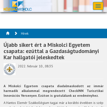
Toggl
naviga
Hírek
Újabb sikert ért a Miskolci Egyetem
csapata: ezúttal a Gazdaságtudományi
Kar hallgatói jeleskedtek
2022. február 10., 08:35
A Miskolci Egyetem csapata diadalmaskodott az immár
harmadik alkalommal megrendezett CheckINN Turisztikai
Innovációs Versenyen. Ezúton is gratulálunk az eredményhez.
A Hantos Elemér Szakkollégium tagjai már a korábbi években is szép