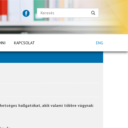
MNI
KAPCSOLAT
ENG
etséges hallgatókat, akik valami többre vágynak: