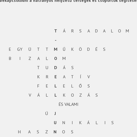
 bekapcsolódni a hátrányos helyzetű térségek és csoportok segítésé
T
Á
R
S
A
D
A
L
O
M
-
E
GY
Ü
T
T
M
Ű
K
Ö
D
É
S
B
I
Z
A
L
O
M
T
U
D
Á
S
K
R
E
A
T
Í
V
F
E
L
E
L
Ő
S
V
Á
L
L
K
O
Z
Á
S
ÉS VALAMI
Ú
J
U
N
I
K
Á
L
I
S
H
A
S
Z
N
O
S