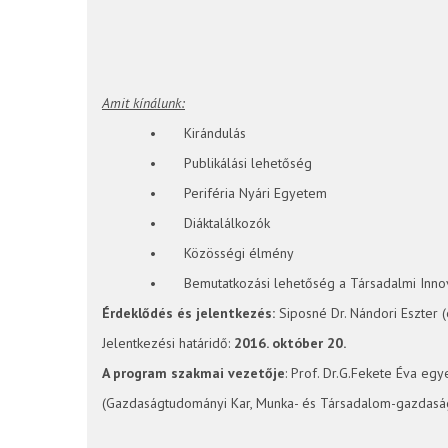
Amit kínálunk:
• Kirándulás
• Publikálási lehetőség
• Periféria Nyári Egyetem
• Diáktalálkozók
• Közösségi élmény
• Bemutatkozási lehetőség a Társadalmi Innov
Érdeklődés és jelentkezés:
Siposné Dr. Nándori Eszter (
Jelentkezési határidő:
2016. október 20.
A program szakmai vezetője
: Prof. Dr.G.Fekete Éva egy
(Gazdaságtudományi Kar, Munka- és Társadalom-gazdaság