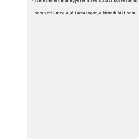
- szeretnének már egyetemi éveik alatt közvetlenül
- nem vetik meg a jó társaságot, a kirándulást sem