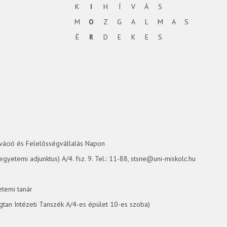
K
I
H
Í
V
Á
S
M
O
Z
G
A
L
M
A
S
É
R
D
E
K
E
S
áció és Felelősségvállalás Napon
egyetemi adjunktus) A/4. fsz. 9. Tel.: 11-88, stsne@uni-miskolc.hu
etemi tanár
tan Intézeti Tanszék A/4-es épület 10-es szoba)