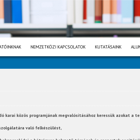
ATÓINKNAK
NEMZETKÖZI KAPCSOLATOK
KUTATÁSAINK
ALU
ó karai közös programjának megvalósításához keressük azokat a teh
szolgálatára való felkészülést,