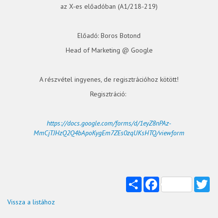
az X-es előadóban (A1/218-219)
Előadó: Boros Botond
Head of Marketing @ Google
A részvétel ingyenes, de regisztrációhoz kötött!
Regisztráció:
https://docs.google.com/forms/d/1eyZ8nPAz-
MmCjTJHzQ2Q4bApoKygEm7ZEs0zqUKsHTQ/viewform
Share
Facebook
Tw
Vissza a listához