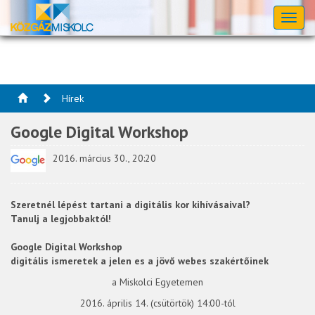
Toggl
naviga
Hírek
Google Digital Workshop
2016. március 30., 20:20
Szeretnél lépést tartani a digitális kor kihívásaival?
Tanulj a legjobbaktól!
Google Digital Workshop
digitális ismeretek a jelen es a jövő webes szakértőinek
a Miskolci Egyetemen
2016. április 14. (csütörtök) 14:00-tól