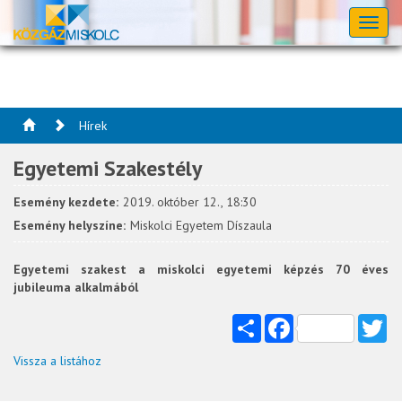
Toggl
naviga
Hírek
Egyetemi Szakestély
Esemény kezdete:
2019. október 12., 18:30
Esemény helyszíne:
Miskolci Egyetem Díszaula
Egyetemi szakest a miskolci egyetemi képzés 70 éves
jubileuma alkalmából
Share
Facebook
Tw
Vissza a listához