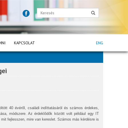
MNI
KAPCSOLAT
ENG
gei
ltött 40 évéről, családi indíttatásáról és számos érdekes,
tása, módszere. Az érdeklődők között volt például egy IT
 mit fejlesszen, mire van kereslet. Számos más kérdésre is