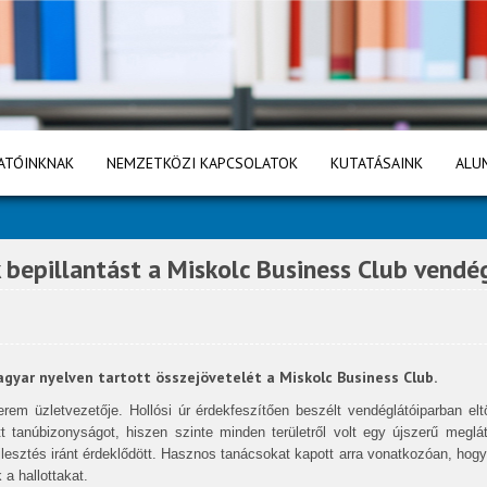
ATÓINKNAK
NEMZETKÖZI KAPCSOLATOK
KUTATÁSAINK
ALU
 bepillantást a Miskolc Business Club vendé
yar nyelven tartott összejövetelét a Miskolc Business Club.
erem üzletvezetője. Hollósi úr érdekfeszítően beszélt vendéglátóiparban eltö
t tanúbizonyságot, hiszen szinte minden területről volt egy újszerű meglá
jlesztés iránt érdeklődött. Hasznos tanácsokat kapott arra vonatkozóan, hogy
 a hallottakat.