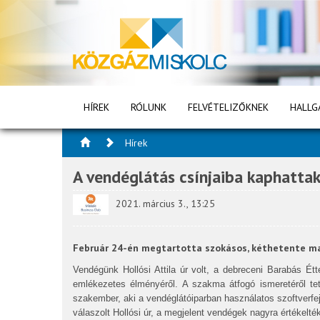
HÍREK
RÓLUNK
FELVÉTELIZŐKNEK
HALLG
Hírek
A vendéglátás csínjaiba kaphattak
2021. március 3., 13:25
Február 24-én megtartotta szokásos, kéthetente mag
Vendégünk Hollósi Attila úr volt, a debreceni Barabás Étt
emlékezetes élményéről. A szakma átfogó ismeretéről tet
szakember, aki a vendéglátóiparban használatos szoftverfe
válaszolt Hollósi úr, a megjelent vendégek nagyra értékelték