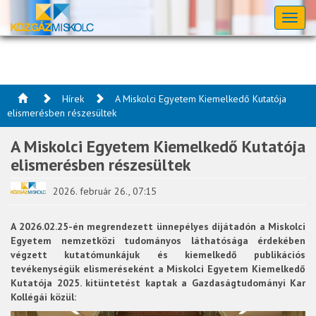
Toggl
naviga
Hírek
A Miskolci Egyetem Kiemelkedő Kutatója
elismerésben részesültek
A Miskolci Egyetem Kiemelkedő Kutatója
elismerésben részesültek
2026. február 26., 07:15
A 2026.02.25-én megrendezett ünnepélyes díjátadón a Miskolci
Egyetem nemzetközi tudományos láthatósága érdekében
végzett kutatómunkájuk és kiemelkedő publikációs
tevékenységük elismeréseként a Miskolci Egyetem Kiemelkedő
Kutatója 2025. kitüntetést kaptak a Gazdaságtudományi Kar
Kollégái közül: