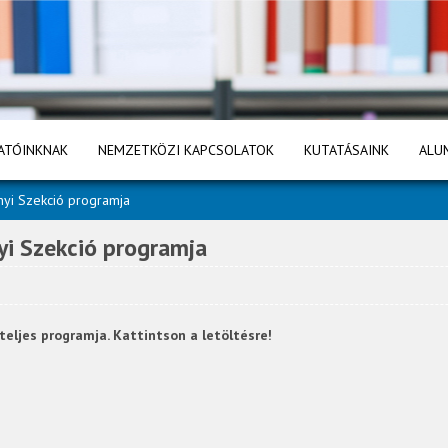
ATÓINKNAK
NEMZETKÖZI KAPCSOLATOK
KUTATÁSAINK
ALU
yi Szekció programja
i Szekció programja
eljes programja. Kattintson a letöltésre!