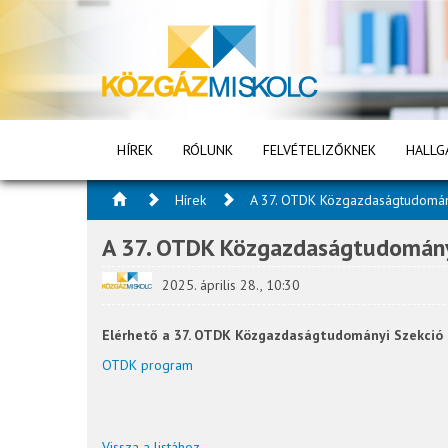
HÍREK
RÓLUNK
FELVÉTELIZŐKNEK
HALLG
Hírek
A 37. OTDK Közgazdaságtudomán
A 37. OTDK Közgazdaságtudomány
2025. április 28., 10:30
Elérhető a 37. OTDK Közgazdaságtudományi Szekció t
OTDK program
Vissza a listához