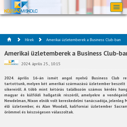
Toggl
naviga
Hírek
Amerikai üzletemberek a Business Club-ban
Amerikai üzletemberek a Business Club-ba
2024. április 25., 10:15
2024. április 16-án ismét angol nyelvű Business Club re
tartottunk, melyen két amerikai származású üzletember beszélt
sikereiről. A több mint kétórás találkozón számos kérdés han
magyar és külföldi hallgatók részéről, amelyekre a vendégein
Newdelman, Nixon elnök volt kereskedelmi tanácsadója, jelenleg
élő üzletember, és Alan Woodall, kaliforniai üzletember Sacra
örömmel és készségesen válaszoltak.