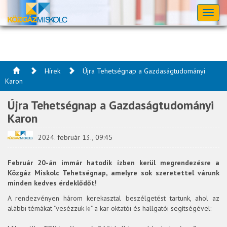
Toggl
naviga
Hírek
Újra Tehetségnap a Gazdaságtudományi
Karon
Újra Tehetségnap a Gazdaságtudományi
Karon
2024. február 13., 09:45
Február 20-án immár hatodik ízben kerül megrendezésre a
Közgáz Miskolc Tehetségnap, amelyre sok szeretettel várunk
minden kedves érdeklődőt!
A rendezvényen három kerekasztal beszélgetést tartunk, ahol az
alábbi témákat "vesézzük ki" a kar oktatói és hallgatói segítségével: