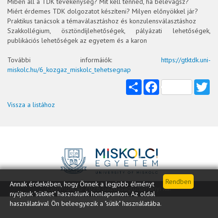
Miben áll a TDK tevékenység? Mit kell tenned, ha belevágsz?
Miért érdemes TDK dolgozatot készíteni? Milyen előnyökkel jár?
Praktikus tanácsok a témaválasztáshoz és konzulensválasztáshoz
Szakkollégium, ösztöndíjlehetőségek, pályázati lehetőségek,
publikációs lehetőségek az egyetem és a karon
További informáiók:
https://gtktdk.uni-
miskolc.hu/6_kozgaz_miskolc_tehetsegnap
Share
Facebook
Tw
Vissza a listához
Annak érdekében, hogy Önnek a legjobb élményt
Copyright © 2026 Gazdaságtudományi kar
nyújtsuk "sütiket" használunk honlapunkon. Az oldal
használatával Ön beleegyezik a "sütik" használatába.