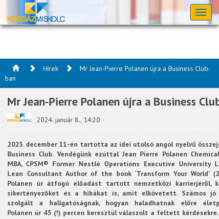
Toggl
naviga
Hírek
Mr Jean-Pierre Polanen újra a Business Club-
ban
Mr Jean-Pierre Polanen újra a Business Clu
2024. január 8., 14:20
2023. december 11-én tartotta az idei utolsó angol nyelvű összej
Business Club. Vendégünk ezúttal Jean Pierre Polanen Chemical
MBA, CPSM® Former Nestlé Operations Executive University L
Lean Consultant Author of the book ‘Transform Your World’ (2
Polanen úr átfogó előadást tartott nemzetközi karrierjéről, 
sikertényezőket és a hibákat is, amit elkövetett. Számos jó
szolgált a hallgatóságnak, hogyan haladhatnak előre életpá
Polanen úr 45 (!) percen keresztül válaszolt a feltett kérdésekre.