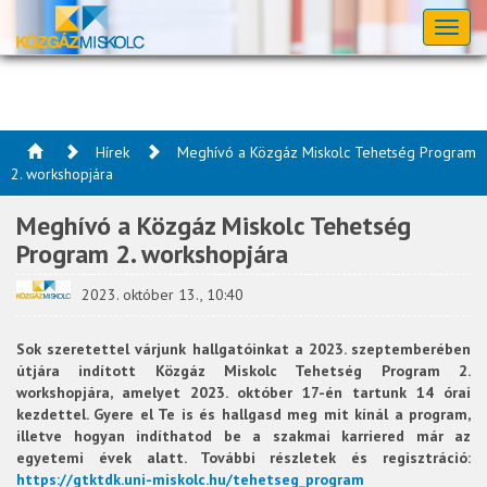
Toggl
naviga
Hírek
Meghívó a Közgáz Miskolc Tehetség Program
2. workshopjára
Meghívó a Közgáz Miskolc Tehetség
Program 2. workshopjára
2023. október 13., 10:40
Sok szeretettel várjunk hallgatóinkat a 2023. szeptemberében
útjára indított Közgáz Miskolc Tehetség Program 2.
workshopjára, amelyet 2023. október 17-én tartunk 14 órai
kezdettel. Gyere el Te is és hallgasd meg mit kínál a program,
illetve hogyan indíthatod be a szakmai karriered már az
egyetemi évek alatt. További részletek és regisztráció:
https://gtktdk.uni-miskolc.hu/tehetseg_program