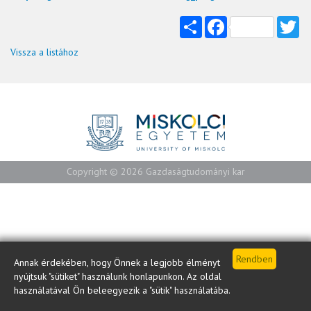
Share
Facebook
Tw
Vissza a listához
Copyright © 2026 Gazdaságtudományi kar
Annak érdekében, hogy Önnek a legjobb élményt
nyújtsuk "sütiket" használunk honlapunkon. Az oldal
használatával Ön beleegyezik a "sütik" használatába.