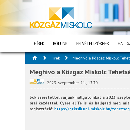
HÍREK
RÓLUNK
FELVÉTELIZŐKNEK
HALLG
Hírek
Meghívó a Közgáz Miskolc Tehe
Meghívó a Közgáz Miskolc Tehets
2023. szeptember 21., 13:30
Sok szeretettel várjunk hallgatóinkat a 2023. szep
órai kezdettel. Gyere el Te is és hallgasd meg mit
regisztráció:
https://gtktdk.uni-miskolc.hu/tehetse