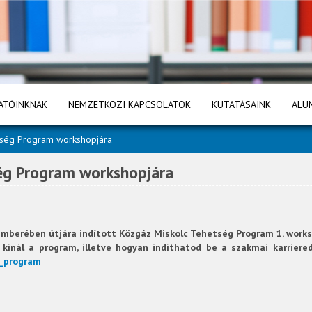
ATÓINKNAK
NEMZETKÖZI KAPCSOLATOK
KUTATÁSAINK
ALU
tség Program workshopjára
ég Program workshopjára
temberében útjára indított Közgáz Miskolc Tehetség Program 1. work
 kínál a program, illetve hogyan indíthatod be a szakmai karrier
g_program