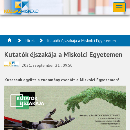
Toggl
naviga
Hírek
Kutatók éjszakája a Miskolci Egyetemen
Kutatók éjszakája a Miskolci Egyetemen
2021. szeptember 21., 09:50
Kutassuk együtt a tudomány csodáit a Miskolci Egyetemen!