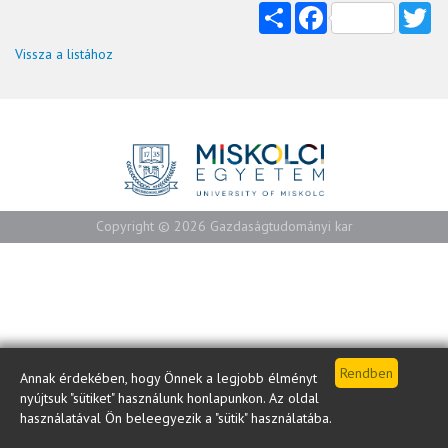
Share
Facebook
Tw
Vissza a listához
Copyright © 2026 Gazdaságtudományi kar
Annak érdekében, hogy Önnek a legjobb élményt
nyújtsuk "sütiket" használunk honlapunkon. Az oldal
használatával Ön beleegyezik a "sütik" használatába.