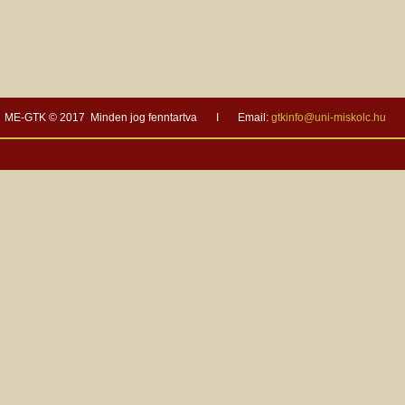
ME-GTK © 2017 Minden jog fenntartva I Email:
gtkinfo@uni-miskolc.hu
I 