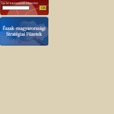
Írja be a keresendő kifejezést: