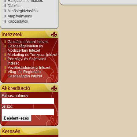
Hallgatói információk
Diákélet
Minőségbiztosítás
Alapítványaink
Kapcsolatok
Intézetek
Gazdálkodástani Intézet
Gazdaságelméleti és
Módszertani Intézet
Marketing és Turizmus Intézet
Pénzügyi és Számviteli
Intézet
Vezetéstudományi Intézet
Világ- és Regionális
Gazdaságtan Intézet
Akkreditáció
Felhasználónév:
Jelszó:
Keresés