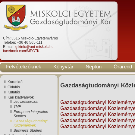
Cím: 3515 Miskolc-Egyetemváros
Telefon: +36 46 565-111
E-mail:
gtkinfo@uni-miskolc.hu
facebook.com/MEGTK
Felvételizőknek
Könyvtár
Neptun
Órarend
Karunkról
Gazdaságtudományi Köz
Oktatás
Kutatás
Kari kiadványok
Jegyzetsorozat
Gazdaságtudományi Közlemények
TMP
Gazdaságtudományi Közlemények
European Integration
Gazdaságtudományi Közlemények 
Studies
Gazdaságtudományi Közlemények 
Gazdaságtudományi
Közlemények
Gazdaságtudományi Közlemények 
Business Studies