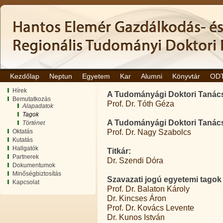
Kezdőlap
Neptun
Egyetem
Kar
Alumni
Könyvtár
OD
Hírek
A Tudományági Doktori Tanács 
Bemutatkozás
Prof. Dr. Tóth Géza
Alapadatok
Tagok
A Tudományági Doktori Tanács 
Történet
Prof. Dr. Nagy Szabolcs
Oktatás
Kutatás
Hallgatók
Titkár:
Partnerek
Dr. Szendi Dóra
Dokumentumok
Minőségbiztosítás
Szavazati jogú egyetemi tagok 
Kapcsolat
Prof. Dr. Balaton Károly
Dr. Kincses Áron
Prof. Dr. Kovács Levente
Dr. Kunos István