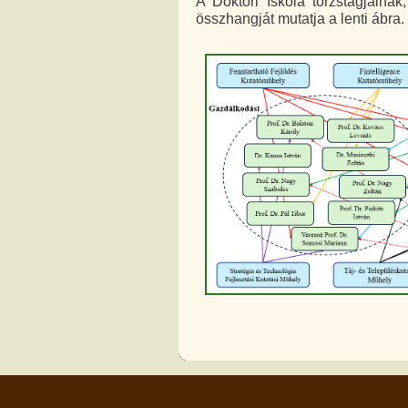
A Doktori Iskola törzstagjaina
összhangját mutatja a lenti ábra.