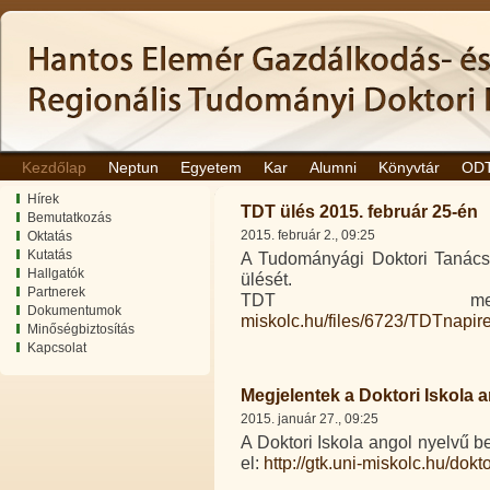
Kezdőlap
Neptun
Egyetem
Kar
Alumni
Könyvtár
OD
Hírek
TDT ülés 2015. február 25-én
Bemutatkozás
2015. február 2., 09:25
Oktatás
Kutatás
A Tudományági Doktori Tanács 2
Hallgatók
ülését.
Partnerek
TDT me
Dokumentumok
miskolc.hu/files/6723/TDTnapi
Minőségbiztosítás
Kapcsolat
Megjelentek a Doktori Iskola
2015. január 27., 09:25
A Doktori Iskola angol nyelvű b
el:
http://gtk.uni-miskolc.hu/dokt