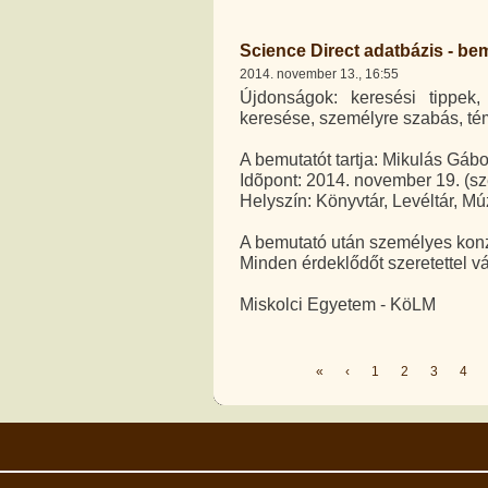
Science Direct adatbázis - be
2014. november 13., 16:55
Újdonságok: keresési tippek
keresése, személyre szabás, tém
A bemutatót tartja: Mikulás Gábo
Idõpont: 2014. november 19. (sz
Helyszín: Könyvtár, Levéltár, M
A bemutató után személyes konzu
Minden érdeklődőt szeretettel v
Miskolci Egyetem - KöLM
«
‹
1
2
3
4