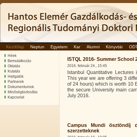
Kezdőlap
Neptun
Egyetem
Kar
Alumni
Könyvtár
OD
Hírek
ISTQL 2016- Summer School
Bemutatkozás
2016. február 24., 15:45
Oktatás
Kutatás
Istanbul Quantitative Lectures
Hallgatók
This year we are offering 3 dif
Partnerek
of 24 hours) which is worth 10 
Dokumentumok
the secure University main ca
Minőségbiztosítás
July 2016.
Kapcsolat
Campus Mundi ösztöndíj d
szerzetteknek