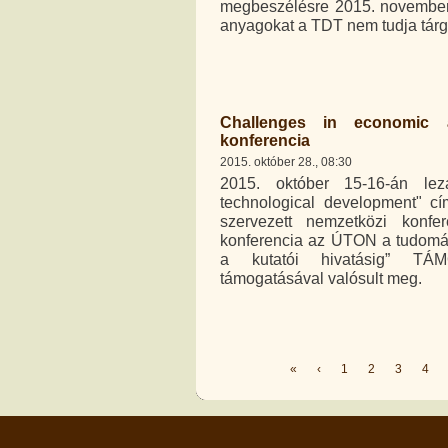
megbeszélésre 2015. november 
anyagokat a TDT nem tudja tárg
Challenges in economic 
konferencia
2015. október 28., 08:30
2015. október 15-16-án lez
technological development" cí
szervezett nemzetközi konfer
konferencia az ÚTON a tudomán
a kutatói hivatásig” TÁMOP
támogatásával valósult meg.
«
‹
1
2
3
4