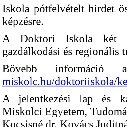
Iskola pótfelvételt hirdet 
képzésre.
A Doktori Iskola két al
gazdálkodási és regionális
Bővebb információ 
miskolc.hu/doktoriiskola/k
A jelentkezési lap és ka
Miskolci Egyetem, Tudomán
Kocsisné dr. Kovács Juditnál