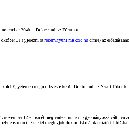
. november 20-án a Doktorandusz Fórumot.
október 31-ig jelezni (a
rekemi@uni-miskolc.hu
címre) az előadásának
skolci Egyetemen megrendezésre került Doktorandusz Nyári Tábor kisfi
. november 12-én ismét megrendezi immár hagyományossá vált nemz
lyre ezúton tisztelettel meghívjuk doktori iskolájuk oktatóit, PhD-hall