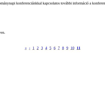
ománynapi konferenciánkkal kapcsolatos további információ a konferenc
ven.
«
‹
1
2
3
4
5
6
7
8
9
10
11