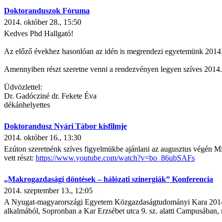
Doktoranduszok Fóruma
2014. október 28., 15:50
Kedves Phd Hallgató!
Az előző évekhez hasonlóan az idén is megrendezi egyetemünk 2014
Amennyiben részt szeretne venni a rendezvényen legyen szíves 2014. 
Üdvözlettel:
Dr. Gadócziné dr. Fekete Éva
dékánhelyettes
Doktorandusz Nyári Tábor kisfilmje
2014. október 16., 13:30
Ezúton szeretnénk szíves figyelmükbe ajánlani az augusztus végén Mi
vett részt:
https://www.youtube.com/watch?v=bo_86ubSAFs
„Makrogazdasági döntések – hálózati szinergiák” Konferencia
2014. szeptember 13., 12:05
A Nyugat-magyarországi Egyetem Közgazdaságtudományi Kara 2014
alkalmából, Sopronban a Kar Erzsébet utca 9. sz. alatti Campusában, me