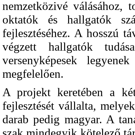
nemzetközivé válásához, t
oktatók és hallgatók sz
fejlesztéséhez. A hosszú t
végzett hallgatók tudása
versenyképesek legyenek
megfelelően.
A projekt keretében a ké
fejlesztését vállalta, mely
darab pedig magyar. A ta
szak mindegyik kötelező tá