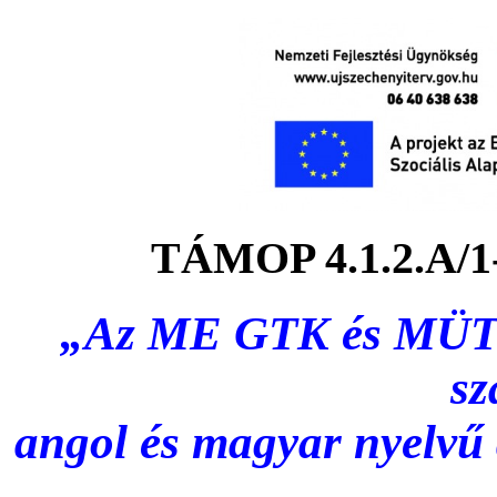
TÁMOP 4.1.2.A/1-
„Az ME GTK és MÜTF
sz
angol és magyar nyelvű d