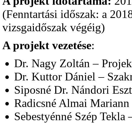
A projekt időtartama:
201
(Fenntartási időszak: a 201
vizsgaidőszak végéig)
A projekt vezetése
:
Dr. Nagy Zoltán – Proje
Dr. Kuttor Dániel – Szak
Siposné Dr. Nándori Eszt
Radicsné Almai Mariann 
Sebestyénné Szép Tekla –