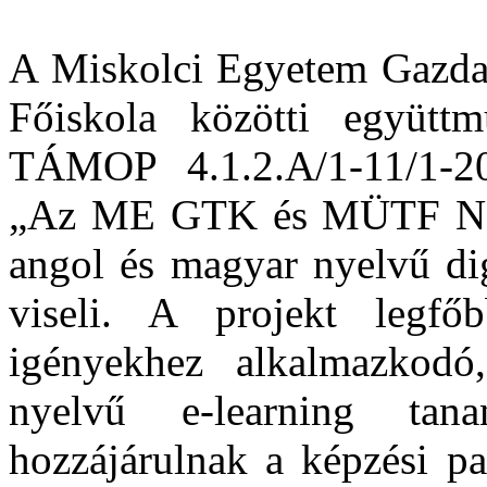
A Miskolci Egyetem Gazda
Főiskola közötti együtt
TÁMOP 4.1.2.A/1-11/1-20
„Az ME GTK és MÜTF Nem
angol és magyar nyelvű dig
viseli. A projekt legfő
igényekhez alkalmazkodó
nyelvű e-learning tan
hozzájárulnak a képzési pal