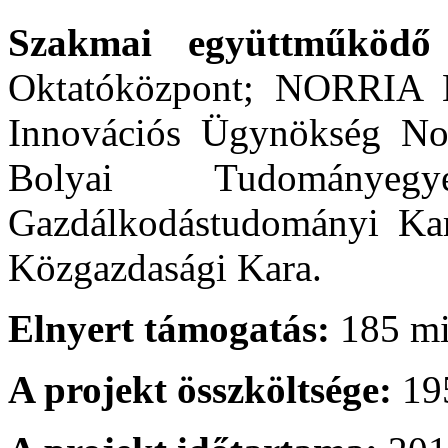
Szakmai együttműködő 
Oktatóközpont; NORRIA É
Innovációs Ügynökség Non
Bolyai Tudományeg
Gazdálkodástudományi Kar
Közgazdasági Kara.
Elnyert támogatás:
185 mil
A projekt összköltsége:
195